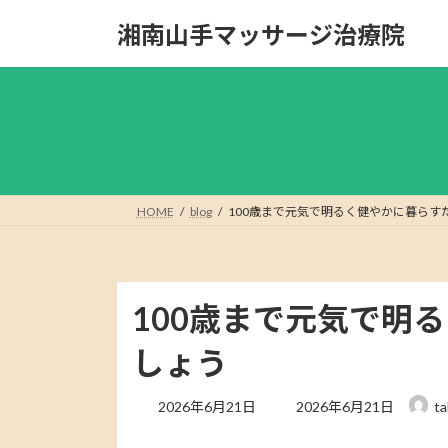
コ
ナ
湘南山手マッサージ治療院
ン
ビ
テ
ゲ
ン
ー
ツ
シ
へ
ョ
ス
ン
キ
に
ッ
移
HOME
blog
100歳まで元気で明るく健やかに暮ら
プ
動
100歳まで元気で明
しょう
最
2026年6月21日
2026年6月21日
ta
終
更